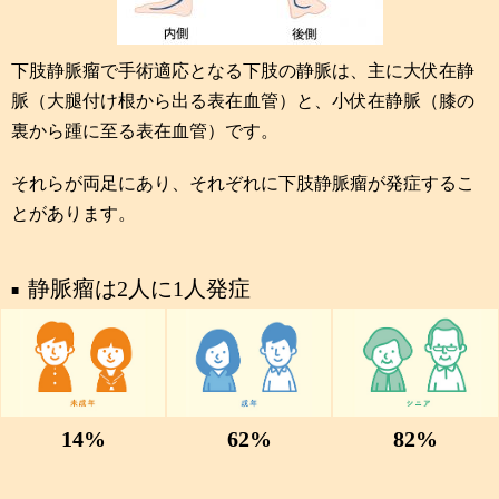
下肢静脈瘤で手術適応となる下肢の静脈は、主に大伏在静
脈（大腿付け根から出る表在血管）と、小伏在静脈（膝の
裏から踵に至る表在血管）です。
それらが両足にあり、それぞれに下肢静脈瘤が発症するこ
とがあります。
静脈瘤は2人に1人発症
14
%
62
%
82
%