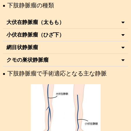
下肢静脈瘤の種類
大伏在静脈瘤（太もも）​
小伏在静脈瘤（ひざ下）​
網目状静脈瘤​
クモの巣状静脈瘤
下肢静脈瘤で手術適応となる主な静脈